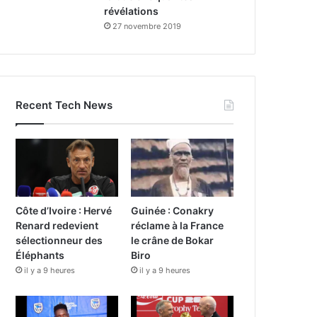
révélations
27 novembre 2019
Recent Tech News
Côte d’Ivoire : Hervé
Guinée : Conakry
Renard redevient
réclame à la France
sélectionneur des
le crâne de Bokar
Éléphants
Biro
il y a 9 heures
il y a 9 heures