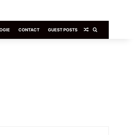
Article Aléatoire
Rechercher
OGIE
CONTACT
GUEST POSTS