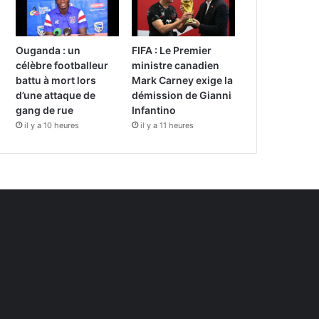
Ouganda : un
FIFA : Le Premier
célèbre footballeur
ministre canadien
battu à mort lors
Mark Carney exige la
d’une attaque de
démission de Gianni
gang de rue
Infantino
il y a 10 heures
il y a 11 heures