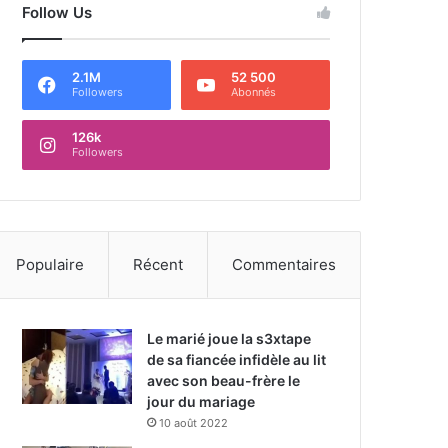
Follow Us
2.1M
52 500
Followers
Abonnés
126k
Followers
Populaire
Récent
Commentaires
Le marié joue la s3xtape
de sa fiancée infidèle au lit
avec son beau-frère le
jour du mariage
10 août 2022