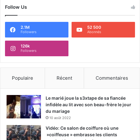
Follow Us
2.1M
52 500
Followers
Abonnés
126k
Followers
Populaire
Récent
Commentaires
Le marié joue la s3xtape de sa fiancée
infidèle au lit avec son beau-frère le jour
du mariage
10 août 2022
Vidéo: Ce salon de coiffure où une
»coiffeuse » embrasse les clients