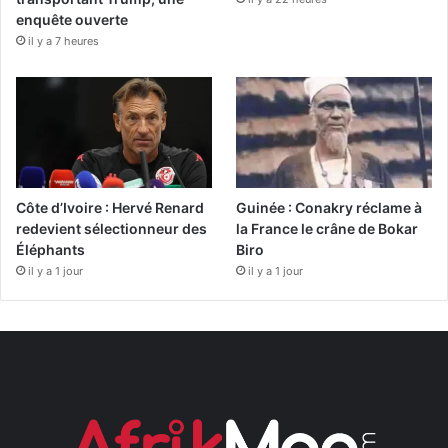
enquête ouverte
il y a 7 heures
Côte d’Ivoire : Hervé Renard
Guinée : Conakry réclame à
redevient sélectionneur des
la France le crâne de Bokar
Éléphants
Biro
il y a 1 jour
il y a 1 jour