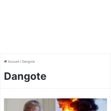
Accueil
/
Dangote
Dangote