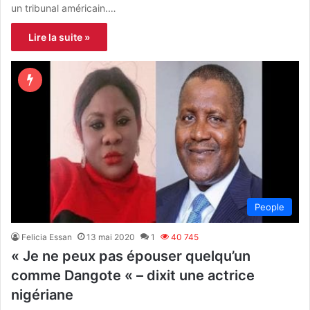
un tribunal américain.…
Lire la suite »
People
Felicia Essan
13 mai 2020
1
40 745
« Je ne peux pas épouser quelqu’un
comme Dangote « – dixit une actrice
nigériane