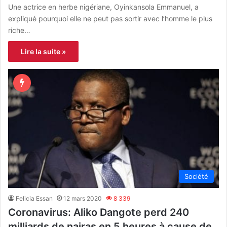
Une actrice en herbe nigériane, Oyinkansola Emmanuel, a
expliqué pourquoi elle ne peut pas sortir avec l’homme le plus
riche…
Lire la suite »
Société
Felicia Essan
12 mars 2020
8 339
Coronavirus: Aliko Dangote perd 240
milliards de nairas en 5 heures à cause de