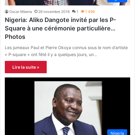
Oscar Mbena
26 novembre 2016
1
1 499
Nigeria: Aliko Dangote invité par les P-
Square à une cérémonie particulière…
Photos
Les jumeaux Paul et Pierre Okoya connus sous le nom d’artiste
« P-square » ont fêté il y a quelques jours, un…
Lire la suite »
Nigeria