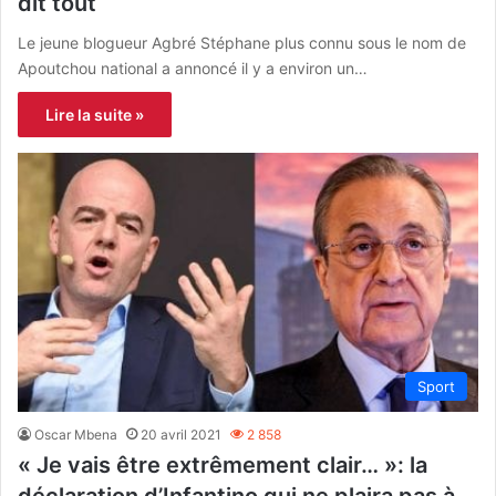
dit tout
Le jeune blogueur Agbré Stéphane plus connu sous le nom de
Apoutchou national a annoncé il y a environ un…
Lire la suite »
Sport
Oscar Mbena
20 avril 2021
2 858
« Je vais être extrêmement clair… »: la