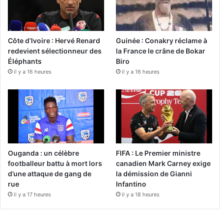
Côte d’Ivoire : Hervé Renard
Guinée : Conakry réclame à
redevient sélectionneur des
la France le crâne de Bokar
Éléphants
Biro
il y a 16 heures
il y a 16 heures
Ouganda : un célèbre
FIFA : Le Premier ministre
footballeur battu à mort lors
canadien Mark Carney exige
d’une attaque de gang de
la démission de Gianni
rue
Infantino
il y a 17 heures
il y a 18 heures