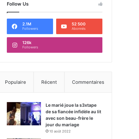
Follow Us
2.1M
52 500
Followers
Abonnés
126k
Followers
Populaire
Récent
Commentaires
Le marié joue la s3xtape
de sa fiancée infidèle au lit
avec son beau-frère le
jour du mariage
10 août 2022