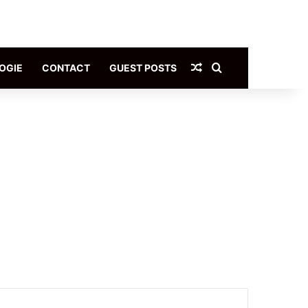
Article Aléatoire
Rechercher
OGIE
CONTACT
GUEST POSTS