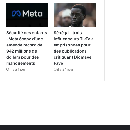
Sécurité des enfants
Sénégal : trois
: Meta écope d’une
influenceurs TikTok
amende record de
emprisonnés pour
942 millions de
des publications
dollars pour des
critiquant Diomaye
manquements
Faye
il y a 1 jour
il y a 1 jour