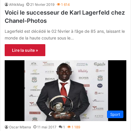
AfrikMag
21 février 2019
1 614
Voici le successeur de Karl Lagerfeld chez
Chanel-Photos
Lagerfeld est décédé le 02 février à l’âge de 85 ans, laissant le
monde de la haute couture sous le…
Lire la suite »
Sport
Oscar Mbena
11 mai 2017
1
1 189