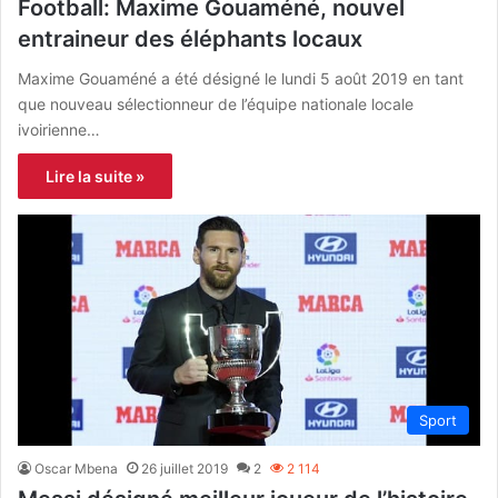
Football: Maxime Gouaméné, nouvel
entraineur des éléphants locaux
Maxime Gouaméné a été désigné le lundi 5 août 2019 en tant
que nouveau sélectionneur de l’équipe nationale locale
ivoirienne…
Lire la suite »
Sport
Oscar Mbena
26 juillet 2019
2
2 114