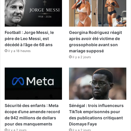
Football : Jorge Messi, le
Georgina Rodriguez réagit
père de Leo Messi, est
après avoir été victime de
décédé à l’âge de 68 ans
grossophobie avant son
mariage supposé
il y a 18 heures
il y a 2 jours
Sécurité des enfants : Meta
Sénégal : trois influenceurs
écope d’une amende record
TikTok emprisonnés pour
de 942 millions de dollars
des publications critiquant
pour des manquements
Diomaye Faye
il y a 2 jours
il y a 2 jours