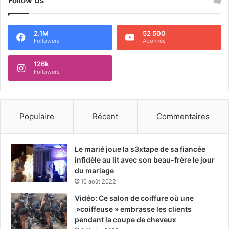
Follow Us
2.1M
52 500
Followers
Abonnés
126k
Followers
Populaire
Récent
Commentaires
Le marié joue la s3xtape de sa fiancée
infidèle au lit avec son beau-frère le jour
du mariage
10 août 2022
Vidéo: Ce salon de coiffure où une
»coiffeuse » embrasse les clients
pendant la coupe de cheveux