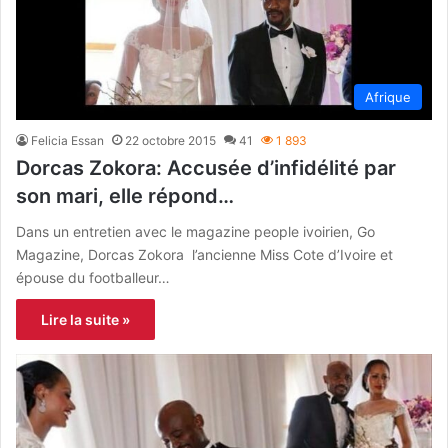
Afrique
Felicia Essan
22 octobre 2015
41
1 893
Dorcas Zokora: Accusée d’infidélité par
son mari, elle répond…
Dans un entretien avec le magazine people ivoirien, Go
Magazine, Dorcas Zokora l’ancienne Miss Cote d’Ivoire et
épouse du footballeur…
Lire la suite »