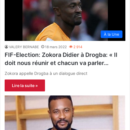
À la Une
VALERY BERNABE
18 mars 2022
2 914
FIF-Election: Zokora Didier à Drogba: « Il
doit nous réunir et chacun va parler…
Zokora appelle Drogba à un dialogue direct
Lire la suite »