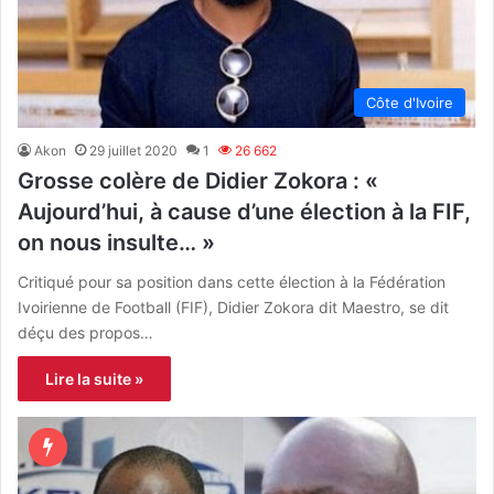
Côte d'Ivoire
Akon
29 juillet 2020
1
26 662
Grosse colère de Didier Zokora : «
Aujourd’hui, à cause d’une élection à la FIF,
on nous insulte… »
Critiqué pour sa position dans cette élection à la Fédération
Ivoirienne de Football (FIF), Didier Zokora dit Maestro, se dit
déçu des propos…
Lire la suite »