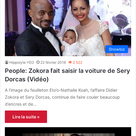
Showbiz
Hippolyte YEO
22 février 2016
2 522
People: Zokora fait saisir la voiture de Sery
Dorcas (Vidéo)
A l’image du feuilleton Eto’o-Nathalie Koah, l’affaire Didier
Zokora et Sery Dorcas, continue de faire couler beaucoup
d’encres et de…
Lire la suite »