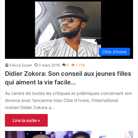
Côte d'Ivoire
Felicia Essan
3 mars 2016
1
1 718
Didier Zokora: Son conseil aux jeunes filles
qui aiment la vie facile…
Au centre de toutes les critiques et polémiques concernant son
divorce avec l’ancienne miss Côte d’Ivoire, l’international
ivoirien Didier Zokora a…
Lire la suite »