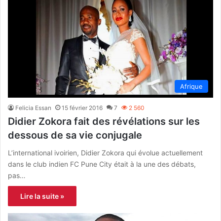
Afrique
Felicia Essan
15 février 2016
7
2 560
Didier Zokora fait des révélations sur les
dessous de sa vie conjugale
L’international ivoirien, Didier Zokora qui évolue actuellement
dans le club indien FC Pune City était à la une des débats,
pas…
Lire la suite »