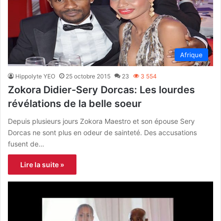
Afrique
Hippolyte YEO
25 octobre 2015
23
3 554
Zokora Didier-Sery Dorcas: Les lourdes
révélations de la belle soeur
Depuis plusieurs jours Zokora Maestro et son épouse Sery
Dorcas ne sont plus en odeur de sainteté. Des accusations
fusent de…
Lire la suite »