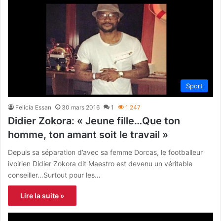
Sport
Felicia Essan
30 mars 2016
1
1 247
Didier Zokora: « Jeune fille…Que ton
homme, ton amant soit le travail »
Depuis sa séparation d’avec sa femme Dorcas, le footballeur
ivoirien Didier Zokora dit Maestro est devenu un véritable
conseiller…Surtout pour les…
Lire la suite »