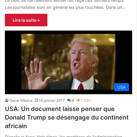
Le délit de harcèlement sexuel fait rage ces derniers temps.
Les journalistes sont en général les plus touchées. Dans un…
Lire la suite »
USA
Oscar Mbena
18 janvier 2017
6
1 425
USA: Un document laisse penser que
Donald Trump se désengage du continent
africain
D’après le New-York times, les membres de l’administration