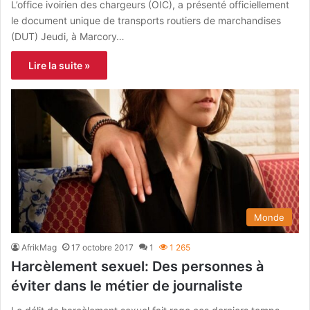
L’office ivoirien des chargeurs (OIC), a présenté officiellement
le document unique de transports routiers de marchandises
(DUT) Jeudi, à Marcory…
Lire la suite »
Monde
AfrikMag
17 octobre 2017
1
1 265
Harcèlement sexuel: Des personnes à
éviter dans le métier de journaliste