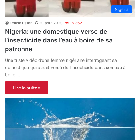
Nigeria
Felicia Essan
20 août 2020
15 362
Nigeria: une domestique verse de
l’insecticide dans l’eau à boire de sa
patronne
Une triste vidéo d’une femme nigériane interrogeant sa
domestique qui aurait versé de l’insecticide dans son eau à
boire ,…
Lire la suite »