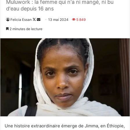
Muluwork : la femme qui n'a ni mangé, ni bu
d'eau depuis 16 ans
Follow
Envoyer
Felicia Essan
13 mai 2024
5 849
on
un
2 minutes de lecture
X
courriel
Une histoire extraordinaire émerge de Jimma, en Éthiopie,