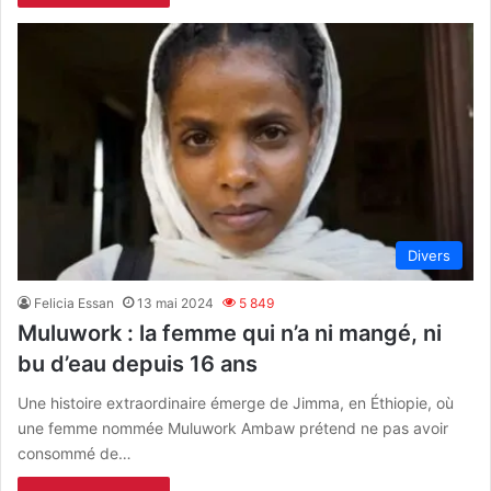
Divers
Felicia Essan
13 mai 2024
5 849
Muluwork : la femme qui n’a ni mangé, ni
bu d’eau depuis 16 ans
Une histoire extraordinaire émerge de Jimma, en Éthiopie, où
une femme nommée Muluwork Ambaw prétend ne pas avoir
consommé de…