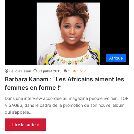
Afrique
Felicia Essan
30 juillet 2015
5
1 517
Barbara Kanam : “Les Africains aiment les
femmes en forme !”
Dans une interview accordée au magazine people ivoirien, TOP
VISAGES, dans le cadre de la promotion de son nouvel album
qui s’appelle…
Lire la suite »