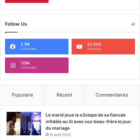
Follow Us
2.1M
52 500
Followers
Abonnés
126k
Followers
Populaire
Récent
Commentaires
Le marié joue la s3xtape de sa fiancée
infidèle au lit avec son beau-frère le jour
du mariage
10 août 2022