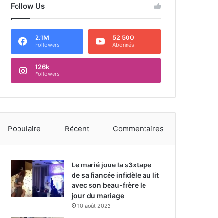
Follow Us
2.1M
52 500
Followers
Abonnés
126k
Followers
Populaire
Récent
Commentaires
Le marié joue la s3xtape
de sa fiancée infidèle au lit
avec son beau-frère le
jour du mariage
10 août 2022