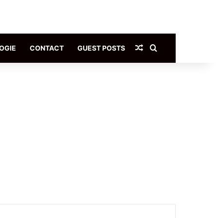
Article Aléatoire
Rechercher
OGIE
CONTACT
GUEST POSTS