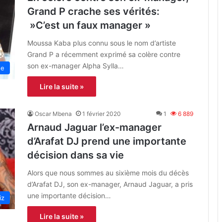
Grand P crache ses vérités:
»C’est un faux manager »
Moussa Kaba plus connu sous le nom d’artiste
Grand P a récemment exprimé sa colère contre
son ex-manager Alpha Sylla…
ée
Lire la suite »
Oscar Mbena
1 février 2020
1
6 889
Arnaud Jaguar l’ex-manager
d’Arafat DJ prend une importante
décision dans sa vie
Alors que nous sommes au sixième mois du décès
d’Arafat DJ, son ex-manager, Arnaud Jaguar, a pris
une importante décision…
iz
Lire la suite »