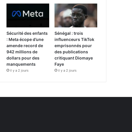
Sécurité des enfants
Sénégal : trois
: Meta écope d’une
influenceurs TikTok
amende record de
emprisonnés pour
942 millions de
des publications
dollars pour des
critiquant Diomaye
manquements
Faye
il y a 2 jours
il y a 2 jours