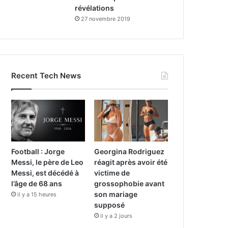
révélations
27 novembre 2019
Recent Tech News
Football : Jorge
Georgina Rodriguez
Messi, le père de Leo
réagit après avoir été
Messi, est décédé à
victime de
l’âge de 68 ans
grossophobie avant
son mariage
il y a 15 heures
supposé
il y a 2 jours