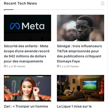
Recent Tech News
Sécurité des enfants : Meta
Sénégal : trois influenceurs
écope d’une amende record
TikTok emprisonnés pour
de 942 millions de dollars
des publications critiquant
pour des manquements
Diomaye Faye
il y a 19 heures
il y a 20 heures
Zari : « Tromper un homme
La Ligue 1 mise sur le