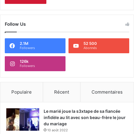
Follow Us
2.1M
52 500
Followers
Abonnés
126k
Followers
Populaire
Récent
Commentaires
Le marié joue la s3xtape de sa fiancée
infidèle au lit avec son beau-frère le jour
du mariage
10 août 2022