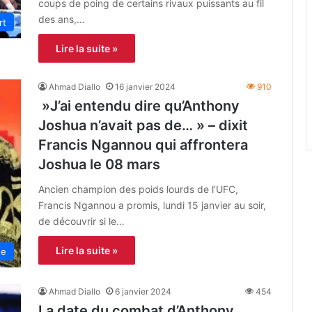
coups de poing de certains rivaux puissants au fil
des ans,…
rt
Lire la suite »
Ahmad Diallo
16 janvier 2024
910
»J’ai entendu dire qu’Anthony
Joshua n’avait pas de… » – dixit
Francis Ngannou qui affrontera
Joshua le 08 mars
Ancien champion des poids lourds de l’UFC,
Francis Ngannou a promis, lundi 15 janvier au soir,
de découvrir si le…
Lire la suite »
ne
Ahmad Diallo
6 janvier 2024
454
La date du combat d’Anthony