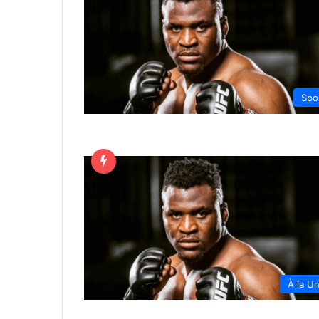
Spo
À la U