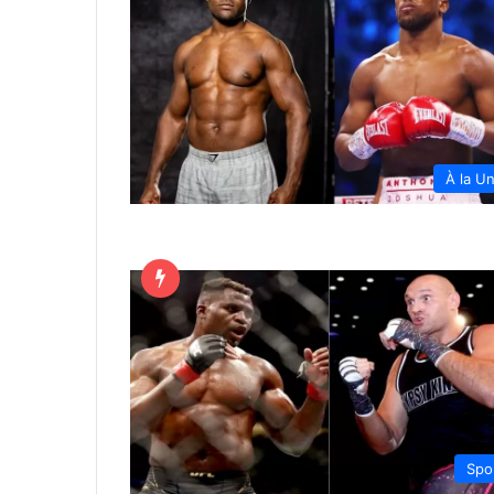
À la U
Spo