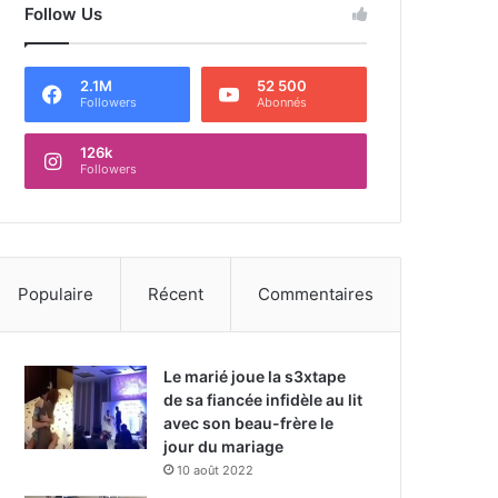
Follow Us
2.1M
52 500
Followers
Abonnés
126k
Followers
Populaire
Récent
Commentaires
Le marié joue la s3xtape
de sa fiancée infidèle au lit
avec son beau-frère le
jour du mariage
10 août 2022