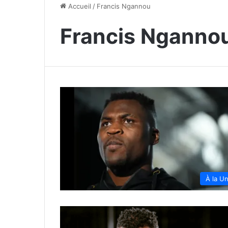
Accueil
/
Francis Ngannou
Francis Nganno
À la U