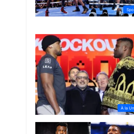
Spo
À la U