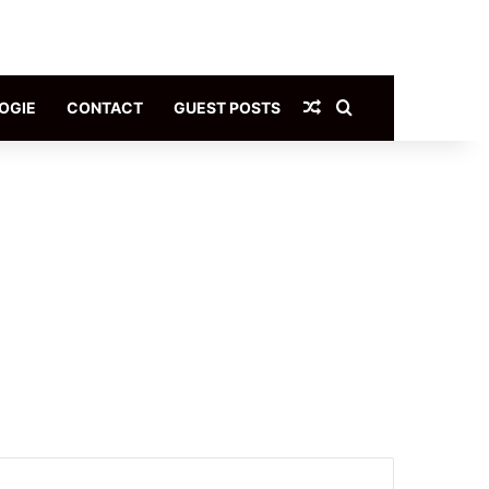
Article Aléatoire
Rechercher
OGIE
CONTACT
GUEST POSTS