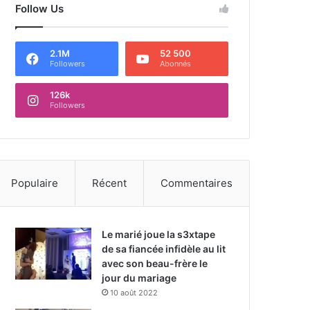
Follow Us
2.1M
52 500
Followers
Abonnés
126k
Followers
Populaire
Récent
Commentaires
Le marié joue la s3xtape
de sa fiancée infidèle au lit
avec son beau-frère le
jour du mariage
10 août 2022