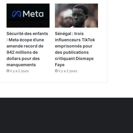
Sécurité des enfants
Sénégal : trois
: Meta écope d’une
influenceurs TikTok
amende record de
emprisonnés pour
942 millions de
des publications
dollars pour des
critiquant Diomaye
manquements
Faye
il y a 2 jours
il y a 2 jours