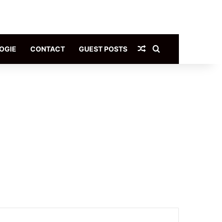
Article Aléatoire
Rechercher
OGIE
CONTACT
GUEST POSTS