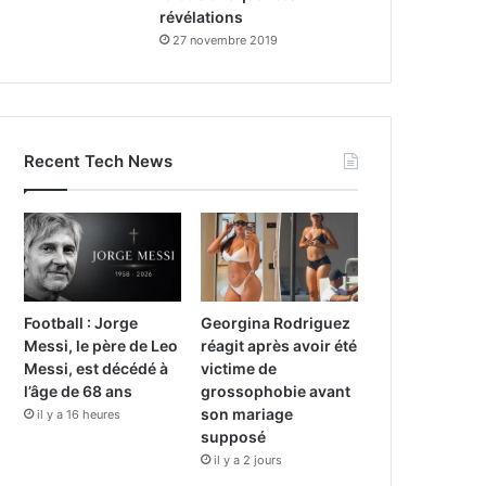
révélations
27 novembre 2019
Recent Tech News
Football : Jorge
Georgina Rodriguez
Messi, le père de Leo
réagit après avoir été
Messi, est décédé à
victime de
l’âge de 68 ans
grossophobie avant
son mariage
il y a 16 heures
supposé
il y a 2 jours