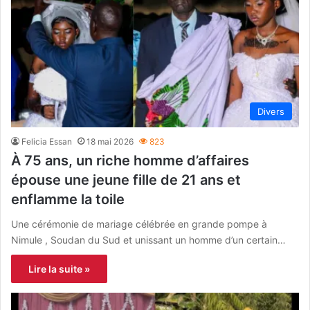
Divers
Felicia Essan
18 mai 2026
823
À 75 ans, un riche homme d’affaires
épouse une jeune fille de 21 ans et
enflamme la toile
Une cérémonie de mariage célébrée en grande pompe à
Nimule , Soudan du Sud et unissant un homme d’un certain…
Lire la suite »