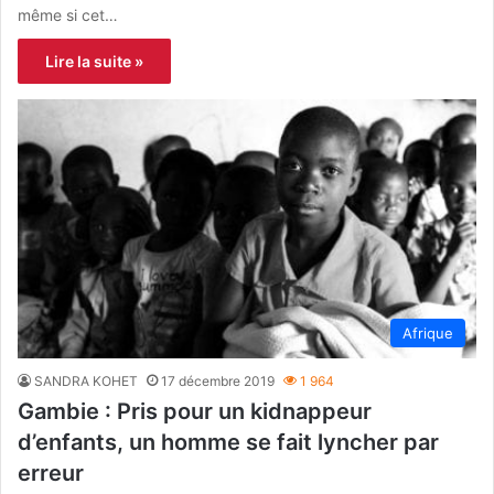
même si cet…
Lire la suite »
Afrique
SANDRA KOHET
17 décembre 2019
1 964
Gambie : Pris pour un kidnappeur
d’enfants, un homme se fait lyncher par
erreur