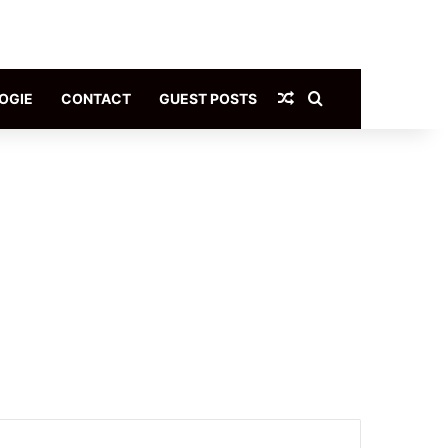
Article Aléatoire
Rechercher
OGIE
CONTACT
GUEST POSTS