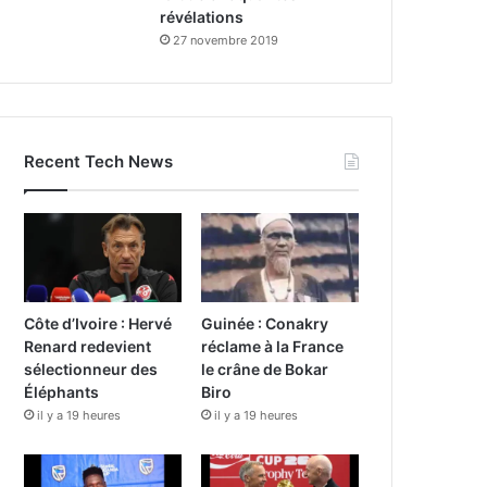
révélations
27 novembre 2019
Recent Tech News
Côte d’Ivoire : Hervé
Guinée : Conakry
Renard redevient
réclame à la France
sélectionneur des
le crâne de Bokar
Éléphants
Biro
il y a 19 heures
il y a 19 heures