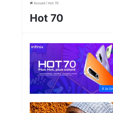
Accueil
/
Hot 70
Hot 70
À la U