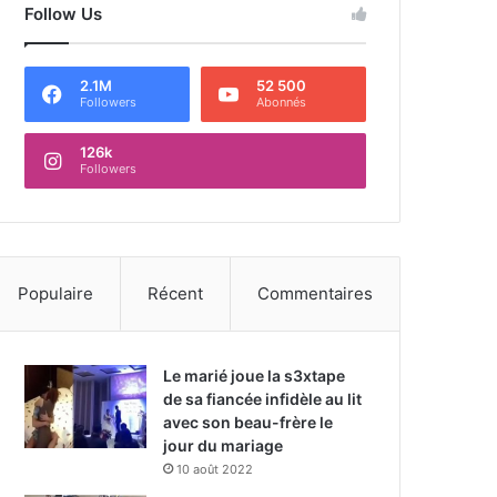
Follow Us
2.1M
52 500
Followers
Abonnés
126k
Followers
Populaire
Récent
Commentaires
Le marié joue la s3xtape
de sa fiancée infidèle au lit
avec son beau-frère le
jour du mariage
10 août 2022