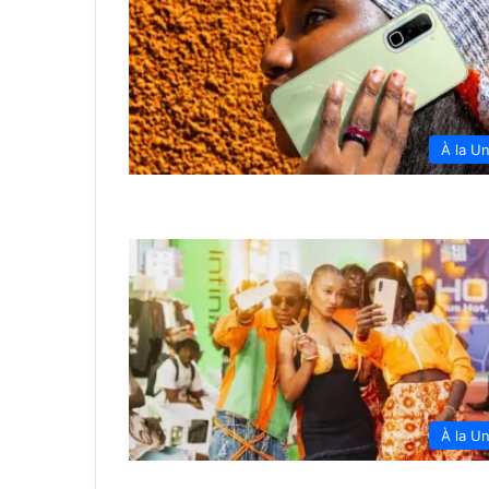
À la U
À la U