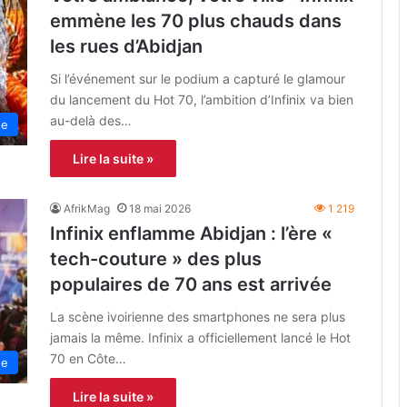
emmène les 70 plus chauds dans
les rues d’Abidjan
Si l’événement sur le podium a capturé le glamour
du lancement du Hot 70, l’ambition d’Infinix va bien
au-delà des…
ne
Lire la suite »
AfrikMag
18 mai 2026
1 219
Infinix enflamme Abidjan : l’ère «
tech-couture » des plus
populaires de 70 ans est arrivée
La scène ivoirienne des smartphones ne sera plus
jamais la même. Infinix a officiellement lancé le Hot
70 en Côte…
ne
Lire la suite »