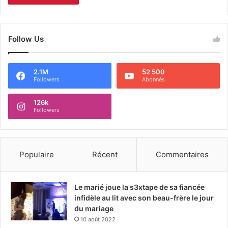
Follow Us
2.1M
52 500
Followers
Abonnés
126k
Followers
Populaire
Récent
Commentaires
Le marié joue la s3xtape de sa fiancée
infidèle au lit avec son beau-frère le jour
du mariage
10 août 2022