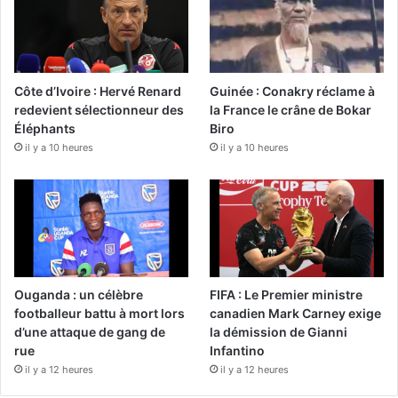
Côte d’Ivoire : Hervé Renard
Guinée : Conakry réclame à
redevient sélectionneur des
la France le crâne de Bokar
Éléphants
Biro
il y a 10 heures
il y a 10 heures
Ouganda : un célèbre
FIFA : Le Premier ministre
footballeur battu à mort lors
canadien Mark Carney exige
d’une attaque de gang de
la démission de Gianni
rue
Infantino
il y a 12 heures
il y a 12 heures