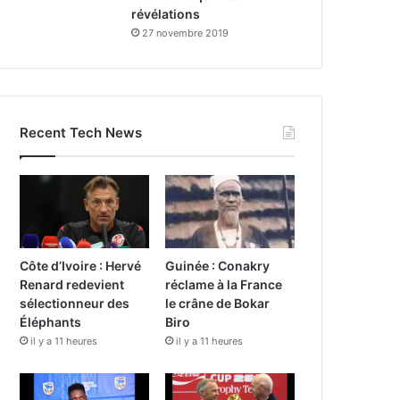
révélations
27 novembre 2019
Recent Tech News
Côte d’Ivoire : Hervé
Guinée : Conakry
Renard redevient
réclame à la France
sélectionneur des
le crâne de Bokar
Éléphants
Biro
il y a 11 heures
il y a 11 heures