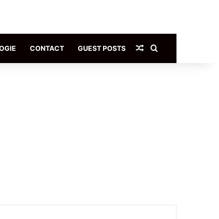
Article Aléatoire
Rechercher
OGIE
CONTACT
GUEST POSTS