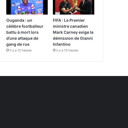
Ouganda : un
FIFA : Le Premier
célèbre footballeur
ministre canadien
battu à mort lors
Mark Carney exige la
d’une attaque de
démission de Gianni
gang de rue
Infantino
il y a 12 heures
il y a 13 heures