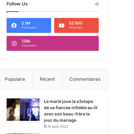
Follow Us
2.1M
52 500
Followers
Abonnés
126k
Followers
Populaire
Récent
Commentaires
Le marié joue la s3xtape
de sa fiancée infidèle au lit
avec son beau-frère le
jour du mariage
10 août 2022