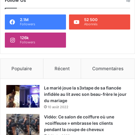
Follow Us
2.1M
52 500
Followers
Abonnés
126k
Followers
Populaire
Récent
Commentaires
Le marié joue la s3xtape de sa fiancée
infidèle au lit avec son beau-frère le jour
du mariage
10 août 2022
Vidéo: Ce salon de coiffure où une
»coiffeuse » embrasse les clients
pendant la coupe de cheveux