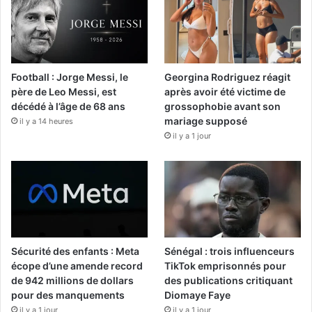
Football : Jorge Messi, le
Georgina Rodriguez réagit
père de Leo Messi, est
après avoir été victime de
décédé à l’âge de 68 ans
grossophobie avant son
mariage supposé
il y a 14 heures
il y a 1 jour
Sécurité des enfants : Meta
Sénégal : trois influenceurs
écope d’une amende record
TikTok emprisonnés pour
de 942 millions de dollars
des publications critiquant
pour des manquements
Diomaye Faye
il y a 1 jour
il y a 1 jour