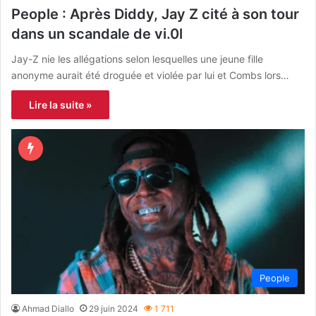
People : Après Diddy, Jay Z cité à son tour
dans un scandale de vi.0l
Jay-Z nie les allégations selon lesquelles une jeune fille
anonyme aurait été droguée et violée par lui et Combs lors…
Lire la suite »
People
Ahmad Diallo
29 juin 2024
1 711