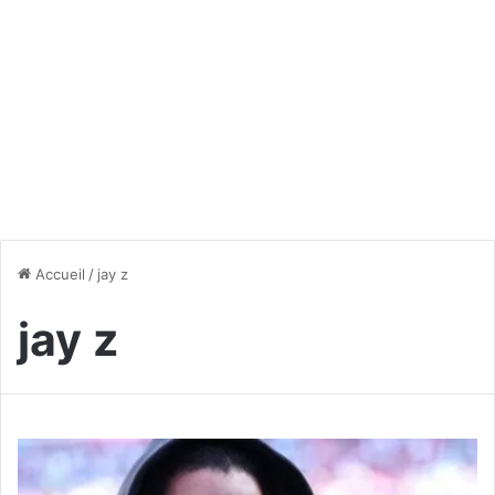
Accueil
/
jay z
jay z