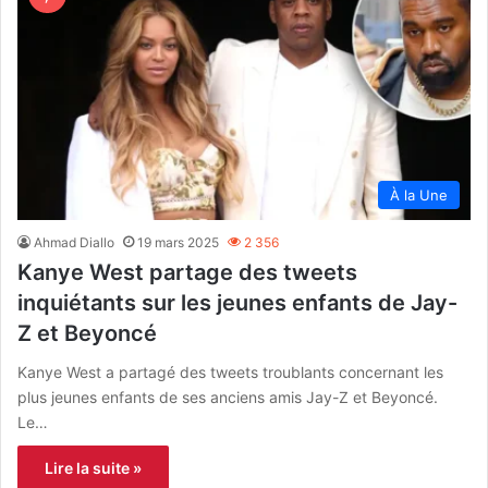
À la Une
Ahmad Diallo
19 mars 2025
2 356
Kanye West partage des tweets
inquiétants sur les jeunes enfants de Jay-
Z et Beyoncé
Kanye West a partagé des tweets troublants concernant les
plus jeunes enfants de ses anciens amis Jay-Z et Beyoncé.
Le…
Lire la suite »