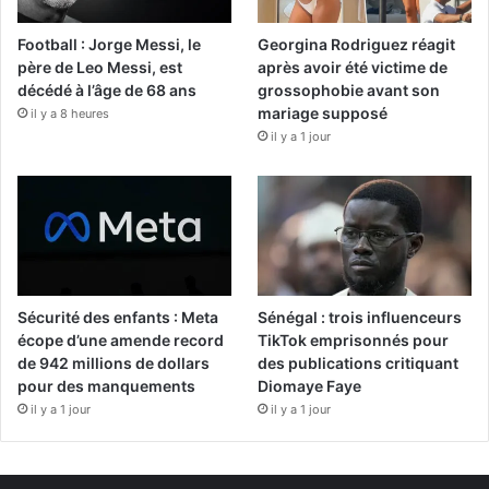
Football : Jorge Messi, le
Georgina Rodriguez réagit
père de Leo Messi, est
après avoir été victime de
décédé à l’âge de 68 ans
grossophobie avant son
mariage supposé
il y a 8 heures
il y a 1 jour
Sécurité des enfants : Meta
Sénégal : trois influenceurs
écope d’une amende record
TikTok emprisonnés pour
de 942 millions de dollars
des publications critiquant
pour des manquements
Diomaye Faye
il y a 1 jour
il y a 1 jour