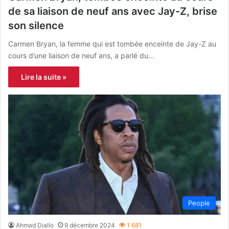
de sa liaison de neuf ans avec Jay-Z, brise
son silence
Carmen Bryan, la femme qui est tombée enceinte de Jay-Z au
cours d’une liaison de neuf ans, a parlé du…
Lire la suite »
People
Ahmad Diallo
9 décembre 2024
1 681