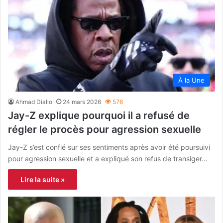
À la Une
Ahmad Diallo
24 mars 2026
576
Jay-Z explique pourquoi il a refusé de
régler le procès pour agression sexuelle
Jay-Z s’est confié sur ses sentiments après avoir été poursuivi
pour agression sexuelle et a expliqué son refus de transiger…
Lire la suite »