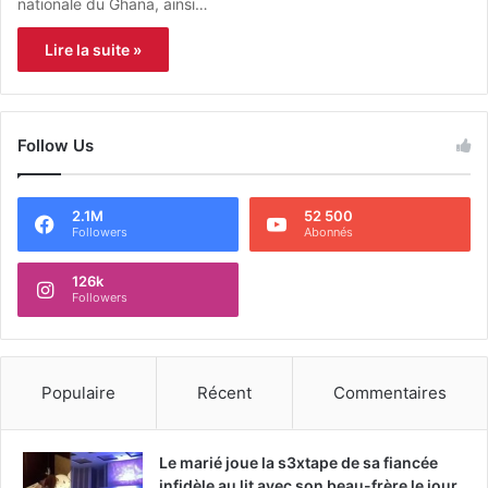
nationale du Ghana, ainsi…
Lire la suite »
Follow Us
2.1M
52 500
Followers
Abonnés
126k
Followers
Populaire
Récent
Commentaires
Le marié joue la s3xtape de sa fiancée
infidèle au lit avec son beau-frère le jour