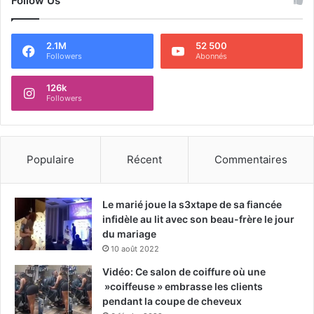
Follow Us
2.1M
52 500
Followers
Abonnés
126k
Followers
Populaire
Récent
Commentaires
Le marié joue la s3xtape de sa fiancée
infidèle au lit avec son beau-frère le jour
du mariage
10 août 2022
Vidéo: Ce salon de coiffure où une
»coiffeuse » embrasse les clients
pendant la coupe de cheveux