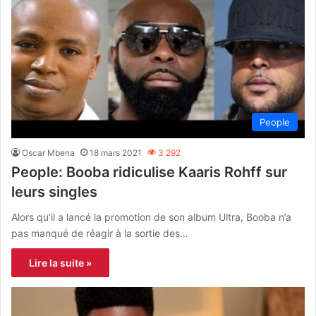
People
Oscar Mbena
18 mars 2021
3 292
People: Booba ridiculise Kaaris Rohff sur
leurs singles
Alors qu’il a lancé la promotion de son album Ultra, Booba n’a
pas manqué de réagir à la sortie des…
Lire la suite »