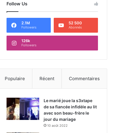
Follow Us
2.1M
52 500
Followers
Abonnés
126k
Followers
Populaire
Récent
Commentaires
Le marié joue la s3xtape
de sa fiancée infidèle au lit
avec son beau-frère le
jour du mariage
10 août 2022