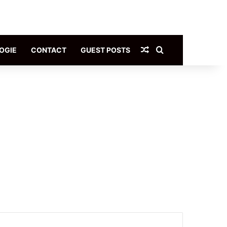
Article Aléatoire
Rechercher
OGIE
CONTACT
GUEST POSTS