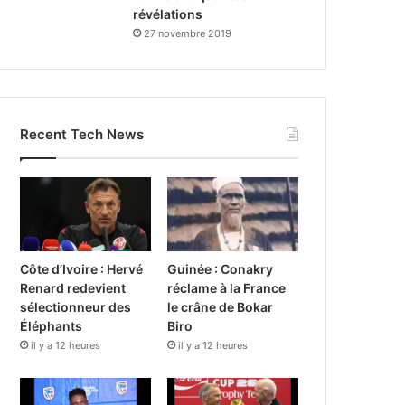
révélations
27 novembre 2019
Recent Tech News
Côte d’Ivoire : Hervé
Guinée : Conakry
Renard redevient
réclame à la France
sélectionneur des
le crâne de Bokar
Éléphants
Biro
il y a 12 heures
il y a 12 heures