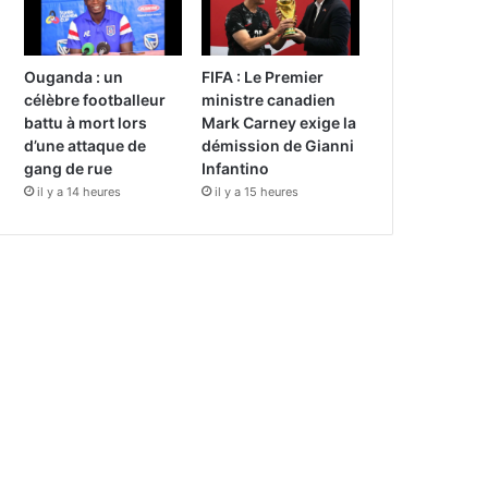
Ouganda : un
FIFA : Le Premier
célèbre footballeur
ministre canadien
battu à mort lors
Mark Carney exige la
d’une attaque de
démission de Gianni
gang de rue
Infantino
il y a 14 heures
il y a 15 heures