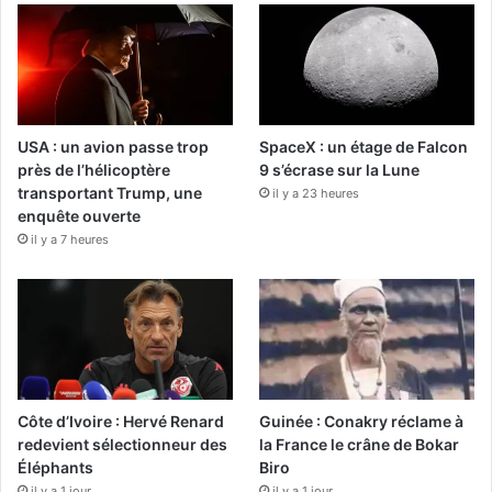
USA : un avion passe trop
SpaceX : un étage de Falcon
près de l’hélicoptère
9 s’écrase sur la Lune
transportant Trump, une
il y a 23 heures
enquête ouverte
il y a 7 heures
Côte d’Ivoire : Hervé Renard
Guinée : Conakry réclame à
redevient sélectionneur des
la France le crâne de Bokar
Éléphants
Biro
il y a 1 jour
il y a 1 jour