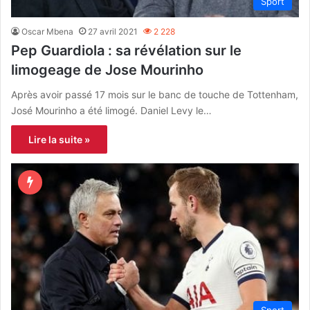
Sport
Oscar Mbena
27 avril 2021
2 228
Pep Guardiola : sa révélation sur le
limogeage de Jose Mourinho
Après avoir passé 17 mois sur le banc de touche de Tottenham,
José Mourinho a été limogé. Daniel Levy le…
Lire la suite »
Sport