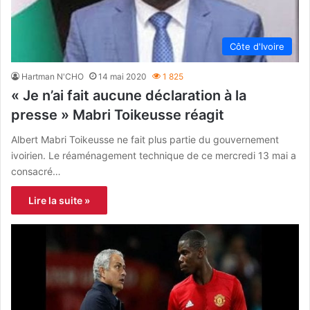
Côte d'Ivoire
Hartman N'CHO
14 mai 2020
1 825
« Je n’ai fait aucune déclaration à la
presse » Mabri Toikeusse réagit
Albert Mabri Toikeusse ne fait plus partie du gouvernement
ivoirien. Le réaménagement technique de ce mercredi 13 mai a
consacré…
Lire la suite »