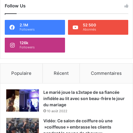
Follow Us
2.1M
52 500
Followers
Abonnés
126k
Followers
Populaire
Récent
Commentaires
Le marié joue la s3xtape de sa fiancée
infidèle au lit avec son beau-frère le jour
du mariage
10 août 2022
Vidéo: Ce salon de coiffure où une
»coiffeuse » embrasse les clients