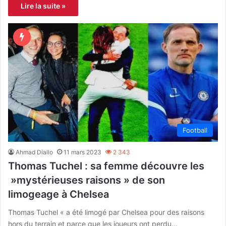
Lire la suite »
Football
Ahmad Diallo
11 mars 2023
2 343
Thomas Tuchel : sa femme découvre les
»mystérieuses raisons » de son
limogeage à Chelsea
Thomas Tuchel « a été limogé par Chelsea pour des raisons
hors du terrain et parce que les joueurs ont perdu…