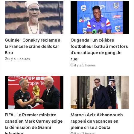
Guinée : Conakry réclame à
Ouganda : un célèbre
la France le crâne de Bokar
footballeur battu à mort lors
Biro
d’une attaque de gang de
rue
il y a 3 heures
il y a 5 heures
FIFA : Le Premier ministre
Maroc : Aziz Akhannouch
canadien Mark Carney exige
rappelé de vacances en
la démission de Gianni
pleine crise à Ceuta
Infantino
il y a 7 heures