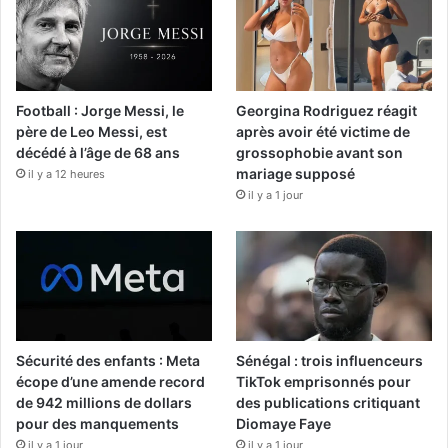
Football : Jorge Messi, le
Georgina Rodriguez réagit
père de Leo Messi, est
après avoir été victime de
décédé à l’âge de 68 ans
grossophobie avant son
mariage supposé
il y a 12 heures
il y a 1 jour
Sécurité des enfants : Meta
Sénégal : trois influenceurs
écope d’une amende record
TikTok emprisonnés pour
de 942 millions de dollars
des publications critiquant
pour des manquements
Diomaye Faye
il y a 1 jour
il y a 1 jour