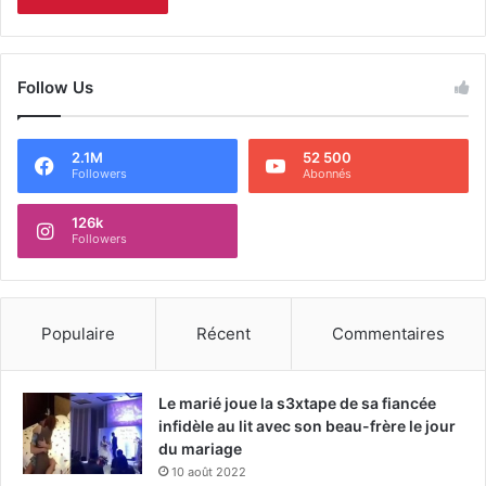
Follow Us
2.1M
52 500
Followers
Abonnés
126k
Followers
Populaire
Récent
Commentaires
Le marié joue la s3xtape de sa fiancée
infidèle au lit avec son beau-frère le jour
du mariage
10 août 2022