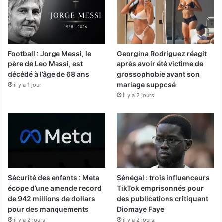
Football : Jorge Messi, le
Georgina Rodriguez réagit
père de Leo Messi, est
après avoir été victime de
décédé à l’âge de 68 ans
grossophobie avant son
mariage supposé
il y a 1 jour
il y a 2 jours
Sécurité des enfants : Meta
Sénégal : trois influenceurs
écope d’une amende record
TikTok emprisonnés pour
de 942 millions de dollars
des publications critiquant
pour des manquements
Diomaye Faye
il y a 2 jours
il y a 2 jours