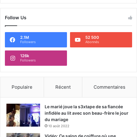
Follow Us
2.1M
52 500
Followers
Abonnés
126k
Followers
Populaire
Récent
Commentaires
Le marié joue la s3xtape de sa fiancée
infidèle au lit avec son beau-frère le jour
du mariage
10 août 2022
Vidéo: Ce salon de coiffure où une