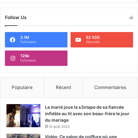
Follow Us
2.1M
52 500
Followers
Abonnés
126k
Followers
Populaire
Récent
Commentaires
Le marié joue la s3xtape de sa fiancée
infidèle au lit avec son beau-frère le jour
du mariage
10 août 2022
Vidéo: Ce salon de coiffure où une