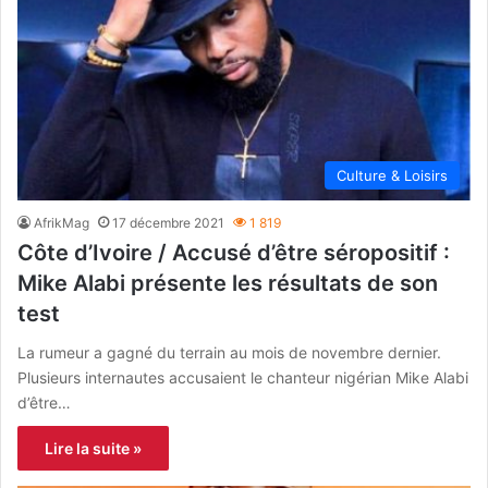
Culture & Loisirs
AfrikMag
17 décembre 2021
1 819
Côte d’Ivoire / Accusé d’être séropositif :
Mike Alabi présente les résultats de son
test
La rumeur a gagné du terrain au mois de novembre dernier.
Plusieurs internautes accusaient le chanteur nigérian Mike Alabi
d’être…
Lire la suite »