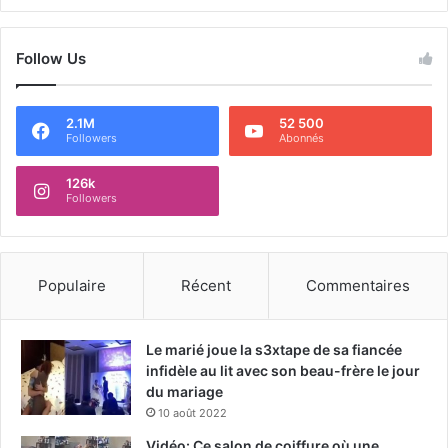
Follow Us
2.1M
52 500
Followers
Abonnés
126k
Followers
Populaire
Récent
Commentaires
Le marié joue la s3xtape de sa fiancée
infidèle au lit avec son beau-frère le jour
du mariage
10 août 2022
Vidéo: Ce salon de coiffure où une