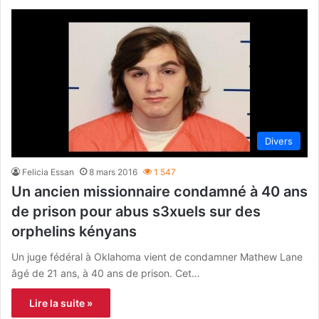
Divers
Felicia Essan
8 mars 2016
1 547
Un ancien missionnaire condamné à 40 ans
de prison pour abus s3xuels sur des
orphelins kényans
Un juge fédéral à Oklahoma vient de condamner Mathew Lane
âgé de 21 ans, à 40 ans de prison. Cet…
Lire la suite »