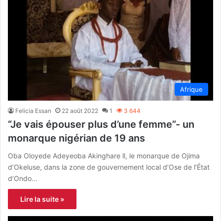
Afrique
Felicia Essan
22 août 2022
1
3 644
“Je vais épouser plus d’une femme”- un
monarque nigérian de 19 ans
Oba Oloyede Adeyeoba Akinghare ll, le monarque de Ojima
d’Okeluse, dans la zone de gouvernement local d’Ose de l’État
d’Ondo…
Lire la suite »