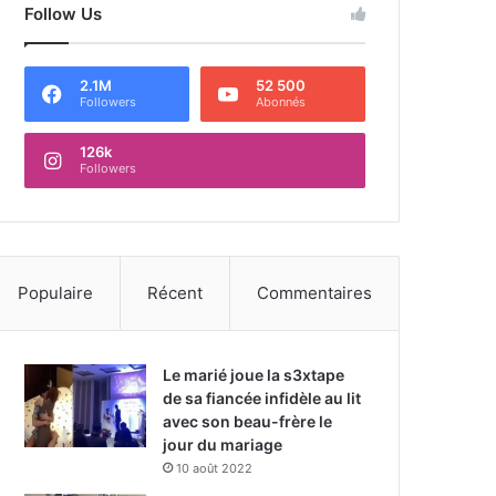
Follow Us
2.1M
52 500
Followers
Abonnés
126k
Followers
Populaire
Récent
Commentaires
Le marié joue la s3xtape
de sa fiancée infidèle au lit
avec son beau-frère le
jour du mariage
10 août 2022