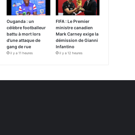
Ouganda : un
FIFA : Le Premier
célèbre footballeur
ministre canadien
battu à mort lors
Mark Carney exige la
d’une attaque de
démission de Gianni
gang de rue
Infantino
il y a 11 heures
il y a 12 heures