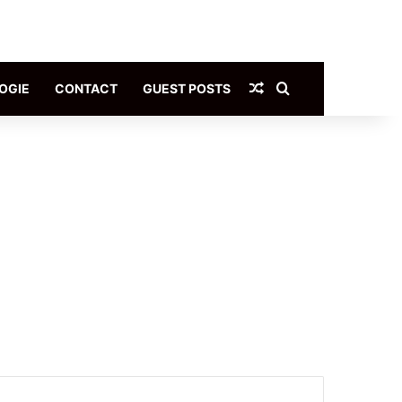
Article Aléatoire
Rechercher
OGIE
CONTACT
GUEST POSTS