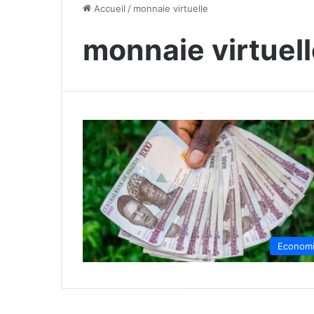
Accueil
/
monnaie virtuelle
monnaie virtuel
Econom