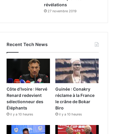
révélations
27 novembre 2019
Recent Tech News
Côte d’Ivoire : Hervé
Guinée : Conakry
Renard redevient
réclame à la France
sélectionneur des
le crâne de Bokar
Éléphants
Biro
il y a 10 heures
il y a 10 heures