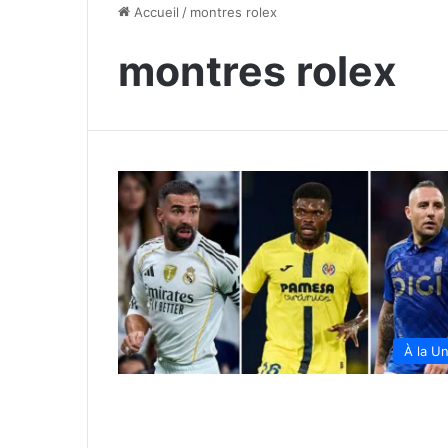
Accueil
/
montres rolex
montres rolex
À la U