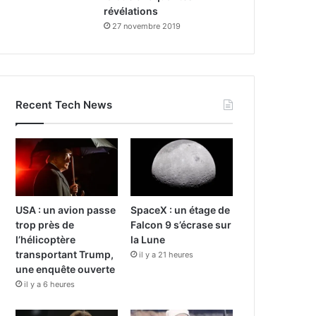
révélations
27 novembre 2019
Recent Tech News
USA : un avion passe
SpaceX : un étage de
trop près de
Falcon 9 s’écrase sur
l’hélicoptère
la Lune
transportant Trump,
il y a 21 heures
une enquête ouverte
il y a 6 heures