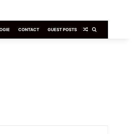
Article Aléatoire
Rechercher
OGIE
CONTACT
GUEST POSTS