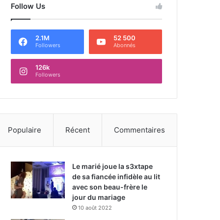
Follow Us
2.1M
52 500
Followers
Abonnés
126k
Followers
Populaire
Récent
Commentaires
Le marié joue la s3xtape
de sa fiancée infidèle au lit
avec son beau-frère le
jour du mariage
10 août 2022