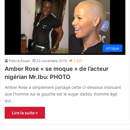
Afrique
Felicia Essan
23 novembre 2015
1 227
Amber Rose « se moque » de l’acteur
nigérian Mr.Ibu: PHOTO
Amber Rose a simplement partagé cette ci-dessous insinuant
que l’homme sur la gauche est le sugar daddy (homme âgé
qui…
Lire la suite »