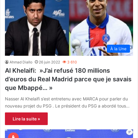
À la Une
Ahmad Diallo
26 juin 2022
3 610
Al Khelaifi: »J’ai refusé 180 millions
d’euros du Real Madrid parce que je savais
que Mbappé… »
Nasser Al Khelaifi s’est entretenu avec MARCA pour parler du
nouveau projet du PSG . Le président du PSG a abordé tous…
Lire la suite »