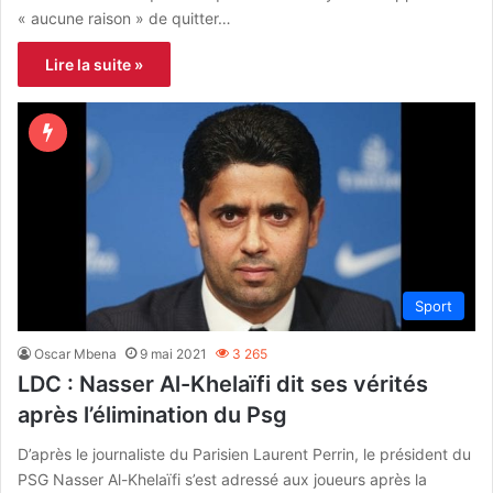
« aucune raison » de quitter…
Lire la suite »
Sport
Oscar Mbena
9 mai 2021
3 265
LDC : Nasser Al-Khelaïfi dit ses vérités
après l’élimination du Psg
D’après le journaliste du Parisien Laurent Perrin, le président du
PSG Nasser Al-Khelaïfi s’est adressé aux joueurs après la