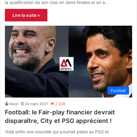
la qualification de son club en demi-finales et en a…
Lire la suite »
Football
Akon
24 mars 2021
2 338
Football: le Fair-play financier devrait
disparaître, City et PSG apprécient !
Voilà enfin une nouvelle qui pourrait plaire au PSG et