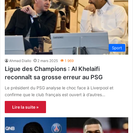
Sport
Ahmad Diallo
2 mars 2025
1 969
Ligue des Champions : Al Khelaifi
reconnaît sa grosse erreur au PSG
Le président du PSG analyse le choc face à Liverpool et
confirme que le club français est ouvert à d’autres…
Lire la suite »