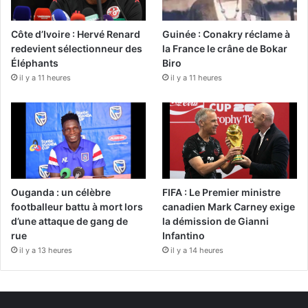
Côte d’Ivoire : Hervé Renard
Guinée : Conakry réclame à
redevient sélectionneur des
la France le crâne de Bokar
Éléphants
Biro
il y a 11 heures
il y a 11 heures
Ouganda : un célèbre
FIFA : Le Premier ministre
footballeur battu à mort lors
canadien Mark Carney exige
d’une attaque de gang de
la démission de Gianni
rue
Infantino
il y a 13 heures
il y a 14 heures