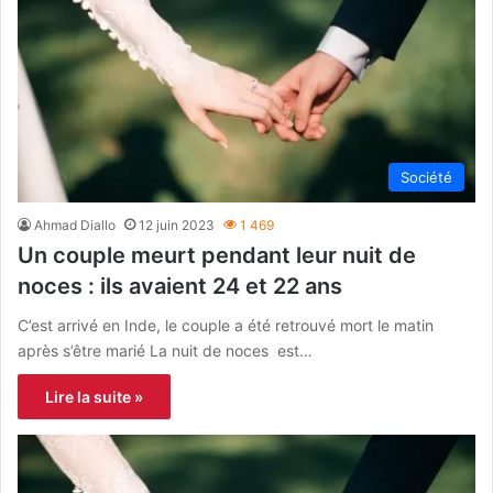
Société
Ahmad Diallo
12 juin 2023
1 469
Un couple meurt pendant leur nuit de
noces : ils avaient 24 et 22 ans
C’est arrivé en Inde, le couple a été retrouvé mort le matin
après s’être marié La nuit de noces est…
Lire la suite »