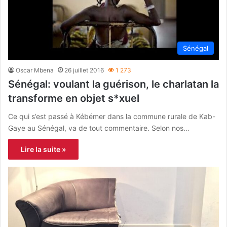
Sénégal
Oscar Mbena
26 juillet 2016
1 273
Sénégal: voulant la guérison, le charlatan la
transforme en objet s*xuel
Ce qui s’est passé à Kébémer dans la commune rurale de Kab-
Gaye au Sénégal, va de tout commentaire. Selon nos…
Lire la suite »