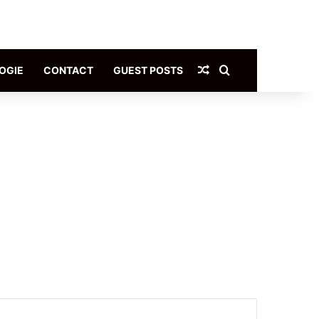
Article Aléatoire
Rechercher
OGIE
CONTACT
GUEST POSTS