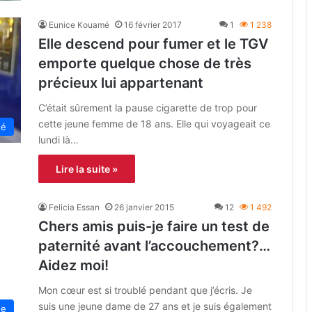
Eunice Kouamé
16 février 2017
1
1 238
Elle descend pour fumer et le TGV
emporte quelque chose de très
précieux lui appartenant
C’était sûrement la pause cigarette de trop pour
cette jeune femme de 18 ans. Elle qui voyageait ce
té
lundi là…
Lire la suite »
Felicia Essan
26 janvier 2015
12
1 492
Chers amis puis-je faire un test de
paternité avant l’accouchement?…
Aidez moi!
Mon cœur est si troublé pendant que j’écris. Je
suis une jeune dame de 27 ans et je suis également
ue