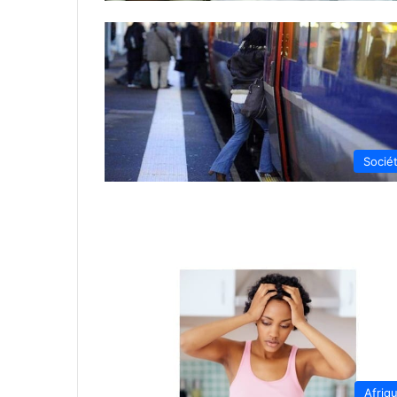
Socié
Afriq