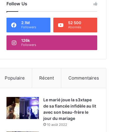
Follow Us
2.1M
52 500
Followers
Abonnés
126k
Followers
Populaire
Récent
Commentaires
Le marié joue la s3xtape
de sa fiancée infidèle au lit
avec son beau-frère le
jour du mariage
10 août 2022