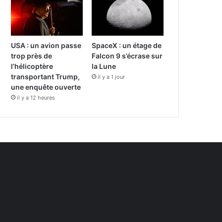
USA : un avion passe
SpaceX : un étage de
trop près de
Falcon 9 s’écrase sur
l’hélicoptère
la Lune
transportant Trump,
il y a 1 jour
une enquête ouverte
il y a 12 heures