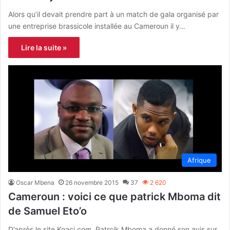
Alors qu’il devait prendre part à un match de gala organisé par
une entreprise brassicole installée au Cameroun il y…
Lire la suite »
Afrique
Oscar Mbena
26 novembre 2015
37
2 620
Cameroun : voici ce que patrick Mboma dit
de Samuel Eto’o
D’après le site Koaci.com, Patrcik Mboma a donné son avis sur