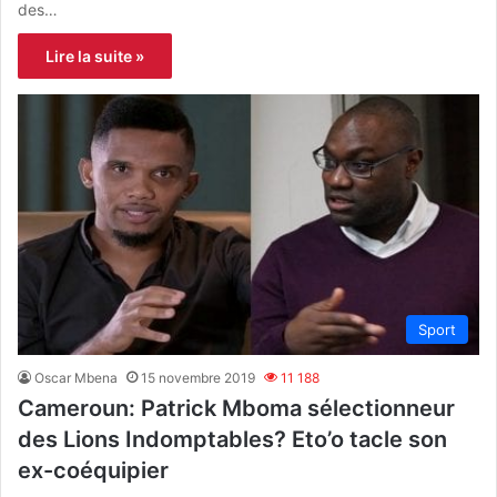
des…
Lire la suite »
Sport
Oscar Mbena
15 novembre 2019
11 188
Cameroun: Patrick Mboma sélectionneur
des Lions Indomptables? Eto’o tacle son
ex-coéquipier