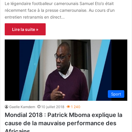
Le légendaire footballeur camerounais Samuel Eto’o était
récemment face à la presse camerounaise. Au cours d’un
entretien retransmis en direct…
Lire la suite »
Sport
Gaelle Kamdem
10 juillet 2018
1 240
Mondial 2018 : Patrick Mboma explique la
cause de la mauvaise performance des
Africains